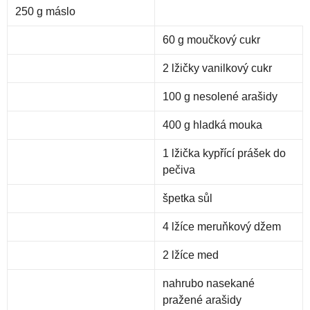
250 g
máslo
60 g
moučkový cukr
2 lžičky
vanilkový cukr
100 g
nesolené arašidy
400 g
hladká mouka
1 lžička
kypřící prášek do
pečiva
špetka
sůl
4 lžíce
meruňkový džem
2 lžíce
med
nahrubo nasekané
pražené arašidy