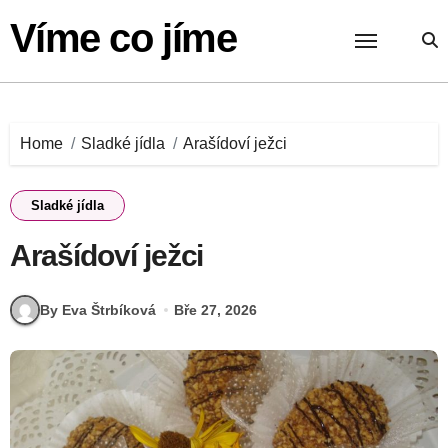
Skip
Víme co jíme
to
content
Home
Sladké jídla
Arašídoví ježci
Sladké jídla
Arašídoví ježci
By Eva Štrbíková
Bře 27, 2026