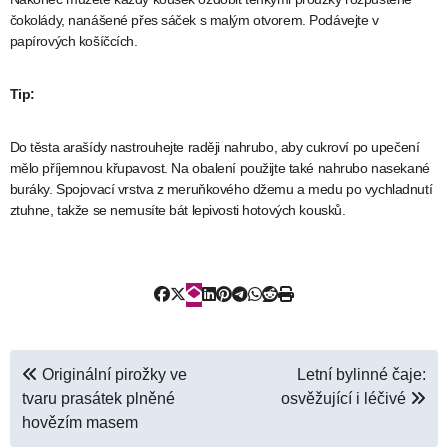
čokolády, nanášené přes sáček s malým otvorem. Podávejte v
papírových košíčcích.
Tip:
Do těsta arašídy nastrouhejte raději nahrubo, aby cukroví po upečení
mělo příjemnou křupavost. Na obalení použijte také nahrubo nasekané
buráky. Spojovací vrstva z meruňkového džemu a medu po vychladnutí
ztuhne, takže se nemusíte bát lepivosti hotových kousků.
Navigace
Originální pirožky ve
Letní bylinné čaje:
tvaru prasátek plněné
osvěžující i léčivé
pro
hovězím masem