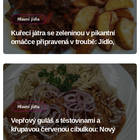
Hlavní jídla
Kuřecí játra se zeleninou v pikantní
omáčce připravená v troubě: Jídlo,
které změní skeptiky v nadšence
Hlavní jídla
Vepřový guláš s těstovinami a
křupavou červenou cibulkou: Nový
recept s výraznou chutí