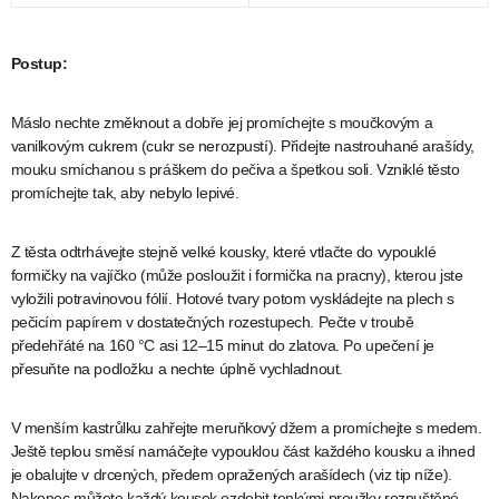
Postup:
Máslo nechte změknout a dobře jej promíchejte s moučkovým a
vanilkovým cukrem (cukr se nerozpustí). Přidejte nastrouhané arašídy,
mouku smíchanou s práškem do pečiva a špetkou soli. Vzniklé těsto
promíchejte tak, aby nebylo lepivé.
Z těsta odtrhávejte stejně velké kousky, které vtlačte do vypouklé
formičky na vajíčko (může posloužit i formička na pracny), kterou jste
vyložili potravinovou fólií. Hotové tvary potom vyskládejte na plech s
pečicím papírem v dostatečných rozestupech. Pečte v troubě
předehřáté na 160 °C asi 12–15 minut do zlatova. Po upečení je
přesuňte na podložku a nechte úplně vychladnout.
V menším kastrůlku zahřejte meruňkový džem a promíchejte s medem.
Ještě teplou směsí namáčejte vypouklou část každého kousku a ihned
je obalujte v drcených, předem opražených arašídech (viz tip níže).
Nakonec můžete každý kousek ozdobit tenkými proužky rozpuštěné