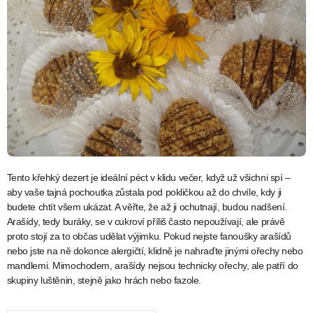
Tento křehký dezert je ideální péct v klidu večer, když už všichni spí –
aby vaše tajná pochoutka zůstala pod pokličkou až do chvíle, kdy ji
budete chtít všem ukázat. A věřte, že až ji ochutnají, budou nadšení.
Arašídy, tedy buráky, se v cukroví příliš často nepoužívají, ale právě
proto stojí za to občas udělat výjimku. Pokud nejste fanoušky arašídů
nebo jste na ně dokonce alergičtí, klidně je nahraďte jinými ořechy nebo
mandlemi. Mimochodem, arašídy nejsou technicky ořechy, ale patří do
skupiny luštěnin, stejně jako hrách nebo fazole.