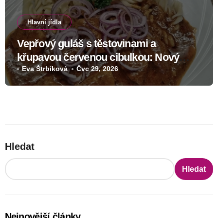
Hlavní jídla
Vepřový guláš s těstovinami a
křupavou červenou cibulkou: Nový
recept s výraznou chutí
Eva Štrbíková
Čvc 29, 2026
Hledat
Hledat
Nejnovější články