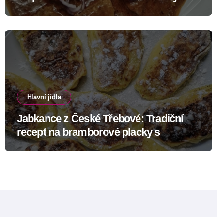
recept s výraznou chutí
Hlavní jídla
Jabkance z České Třebové: Tradiční
recept na bramborové placky s
tvarohem