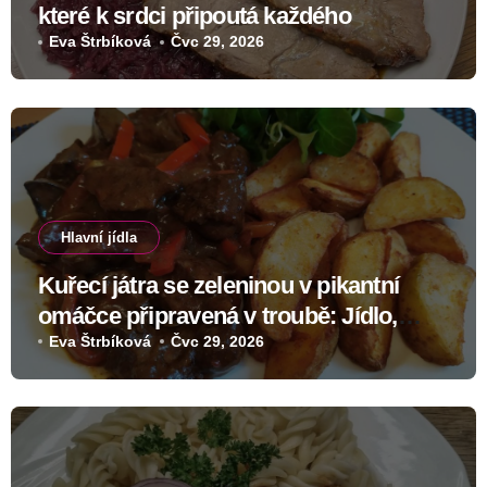
které k srdci připoutá každého
Eva Štrbíková
Čvc 29, 2026
Hlavní jídla
Kuřecí játra se zeleninou v pikantní
omáčce připravená v troubě: Jídlo,
které změní skeptiky v nadšence
Eva Štrbíková
Čvc 29, 2026