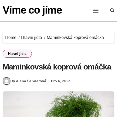
Skip
Víme co jíme
to
content
Home
Hlavní jídla
Maminkovská koprová omáčka
Hlavní jídla
Maminkovská koprová omáčka
By Alena Šanderová
Pro 6, 2025