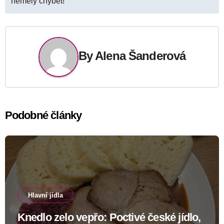
neměly chybět!
příspěvek
By
Alena Šanderová
Podobné články
Hlavní jídla
Knedlo zelo vepřo: Poctivé české jídlo,