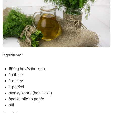
Ingredience:
600 g hovězího krku
1 cibule
1 mrkev
1 petržel
stonky kopru (bez lístků)
špetka bílého pepře
sůl