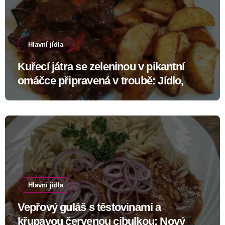
Hlavní jídla
Kuřecí játra se zeleninou v pikantní
omáčce připravená v troubě: Jídlo,
které změní skeptiky v nadšence
Hlavní jídla
Vepřový guláš s těstovinami a
křupavou červenou cibulkou: Nový