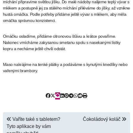
míchání připravíme světlou jíšku. Do malé nádoby nalijeme teplý vývar s
mlékem a postupně jej za stálého míchání přiléváme do jíšky, až vznikne
hustá omáčka. Podle potřeby přidáme ještě vývar s mlékem, aby měla
omáčka správnou konzistenci.
Omáčku osladíme, přidáme citronovou šťávu a krátce povaříme.
Nakonec vmícháme zakysanou smetanu spolu s nasekanými lístky
kopru a necháme ještě chvíli odstát.
Maso nakrájíme na tenké plátky a podáváme s kynutými knedlíky nebo
vařenými brambory.
Navigace
Vaříte také s tabletem?
Čokoládový koláč
Tyto aplikace by vám
pro