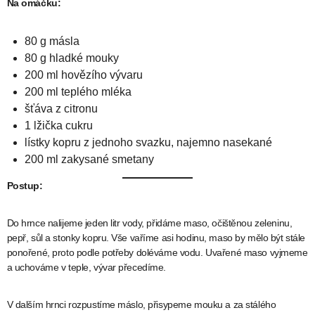
Na omáčku:
80 g másla
80 g hladké mouky
200 ml hovězího vývaru
200 ml teplého mléka
šťáva z citronu
1 lžička cukru
lístky kopru z jednoho svazku, najemno nasekané
200 ml zakysané smetany
Postup:
Do hrnce nalijeme jeden litr vody, přidáme maso, očištěnou zeleninu,
pepř, sůl a stonky kopru. Vše vaříme asi hodinu, maso by mělo být stále
ponořené, proto podle potřeby doléváme vodu. Uvařené maso vyjmeme
a uchováme v teple, vývar přecedíme.
V dalším hrnci rozpustíme máslo, přisypeme mouku a za stálého